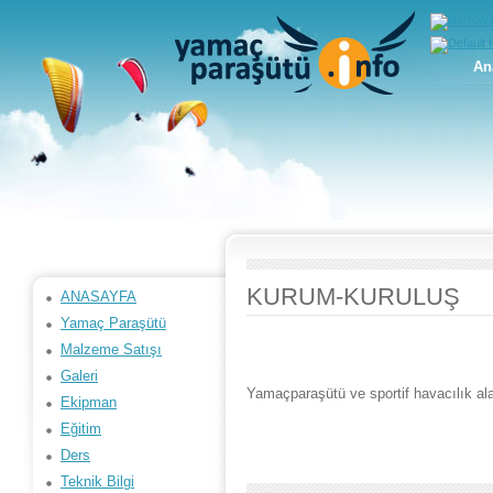
An
KURUM-KURULUŞ
ANASAYFA
Yamaç Paraşütü
Malzeme Satışı
Galeri
Yamaçparaşütü ve sportif havacılık ala
Ekipman
Eğitim
Ders
Teknik Bilgi