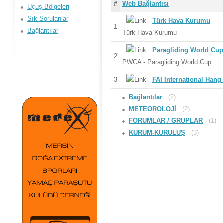
#
Web Bağlantısı
Uçuş Bölgeleri
Sık Sorulanlar
Türk Hava Kurumu
1
Bağlantılar
Türk Hava Kurumu
Paragliding World Cup
2
PWCA - Paragliding World Cup
3
FAI International Han
Bağlantılar
(2)
METEOROLOJİ
(2)
FORUMLAR / GRUPLAR
(1)
KURUM-KURULUŞ
(3)